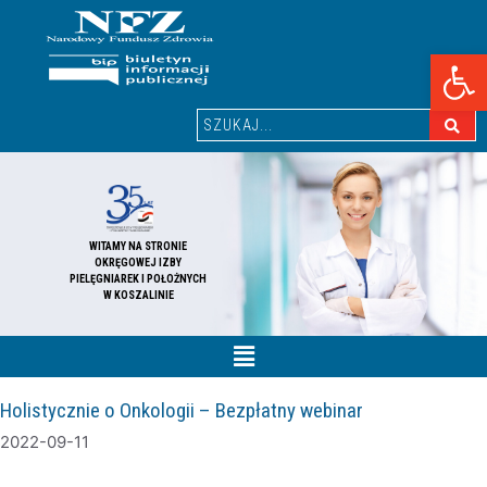
Ot
WITAMY NA STRONIE
OKRĘGOWEJ IZBY
PIELĘGNIAREK I POŁOŻNYCH
W KOSZALINIE
Holistycznie o Onkologii – Bezpłatny webinar
2022-09-11